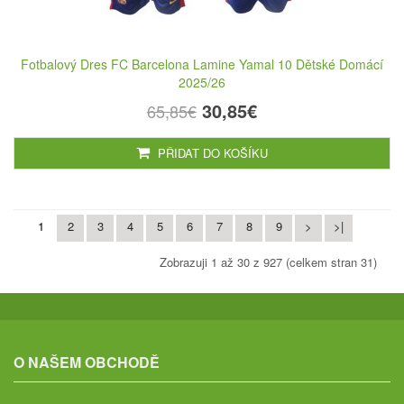
Fotbalový Dres FC Barcelona Lamine Yamal 10 Dětské Domácí
2025/26
30,85€
65,85€
PŘIDAT DO KOŠÍKU
1
2
3
4
5
6
7
8
9
>
>|
Zobrazuji 1 až 30 z 927 (celkem stran 31)
O NAŠEM OBCHODĚ