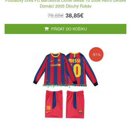
Fotbalový Dres FC Barcelona Lionel Messi 10 2006 Retro Dětské
Domácí 2005 Dlouhý Rukáv
38,85€
78,85€
PŘIDAT DO KOŠÍKU
-51%