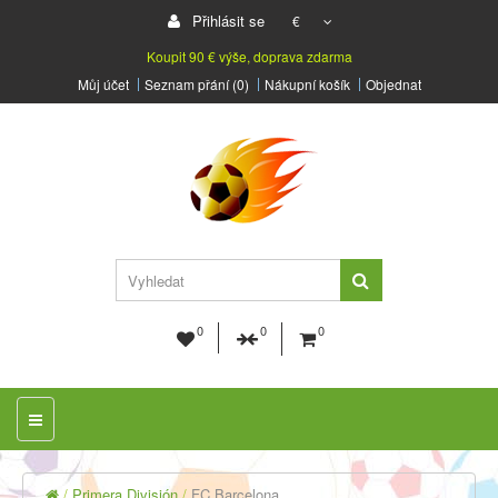
Přihlásit se
€
Koupit 90 € výše, doprava zdarma
Můj účet
Seznam přání (0)
Nákupní košík
Objednat
0
0
0
Primera División
FC Barcelona