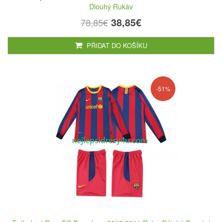
Dlouhý Rukáv
38,85€
78,85€
PŘIDAT DO KOŠÍKU
-51%