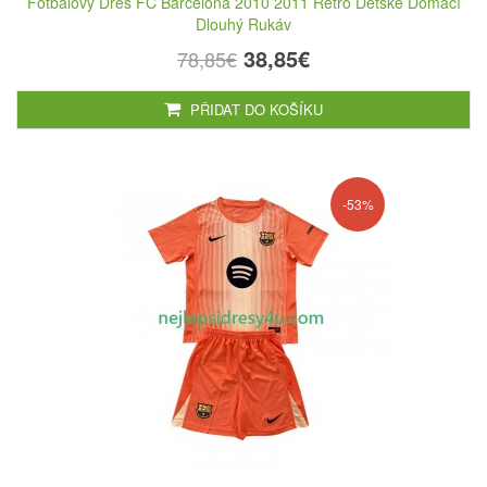
Fotbalový Dres FC Barcelona 2010 2011 Retro Dětské Domácí
Dlouhý Rukáv
38,85€
78,85€
PŘIDAT DO KOŠÍKU
-53%