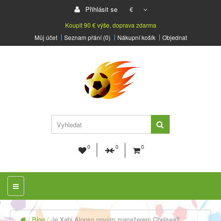
Přihlásit se
€
Koupit 90 € výše, doprava zdarma
Můj účet
Seznam přání (0)
Nákupní košík
Objednat
0
0
0
Blog
Je Xabi Alonso novým manažerem Chelsea?