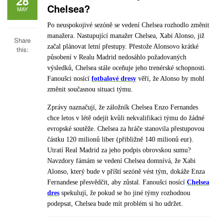
28
Chelsea?
MAY
Po neuspokojivé sezóně se vedení Chelsea rozhodlo změnit
manažera. Nastupující manažer Chelsea, Xabi Alonso, již
Share
začal plánovat letní přestupy. Přestože Alonsovo krátké
this:
působení v Realu Madrid nedosáhlo požadovaných
výsledků, Chelsea stále oceňuje jeho trenérské schopnosti.
Fanoušci nosící
fotbalové dresy
věří, že Alonso by mohl
změnit současnou situaci týmu.
Zprávy naznačují, že záložník Chelsea Enzo Fernandes
chce letos v létě odejít kvůli nekvalifikaci týmu do žádné
evropské soutěže. Chelsea za hráče stanovila přestupovou
částku 120 milionů liber (přibližně 140 milionů eur).
Utratí Real Madrid za jeho podpis obrovskou sumu?
Navzdory fámám se vedení Chelsea domnívá, že Xabi
Alonso, který bude v příští sezóně vést tým, dokáže Enza
Fernandese přesvědčit, aby zůstal. Fanoušci nosící
Chelsea
dres
spekulují, že pokud se ho jiné týmy rozhodnou
podepsat, Chelsea bude mít problém si ho udržet.