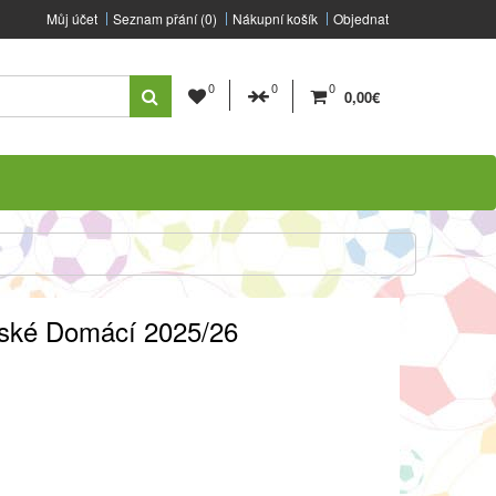
Můj účet
Seznam přání (0)
Nákupní košík
Objednat
0
0
0
0,00€
tské Domácí 2025/26