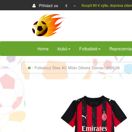
Přihlásit se
Koupit 90 € výše, doprava zda
€
Home
klubů
Fotbalisté
Reprezenta
Fotbalový Dres AC Milán Dětské Domácí 2025/26