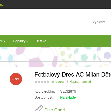
rma
ce
Doplňky
Dětské
Fotbalový Dres AC Milán Dě
-53%
0 recenzí
Napsat recenzi
Kód výrobku:
SEDI28751
Dostupnost:
Na skladě
Size Chart