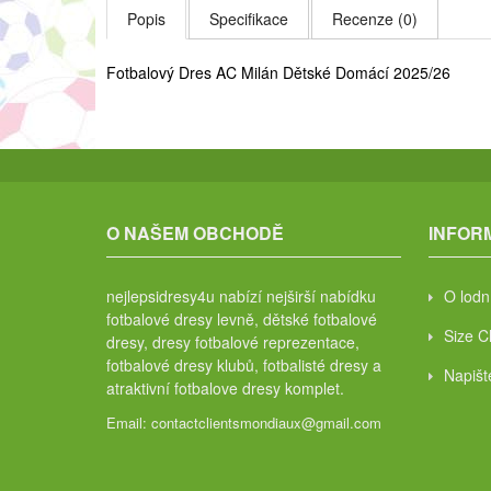
Popis
Specifikace
Recenze (0)
Fotbalový Dres AC Milán Dětské Domácí 2025/26
O NAŠEM OBCHODĚ
INFOR
nejlepsidresy4u nabízí nejširší nabídku
O lodn
fotbalové dresy levně, dětské fotbalové
Size C
dresy, dresy fotbalové reprezentace,
fotbalové dresy klubů, fotbalisté dresy a
Napiš
atraktivní fotbalove dresy komplet.
Email:
contactclientsmondiaux@gmail.com