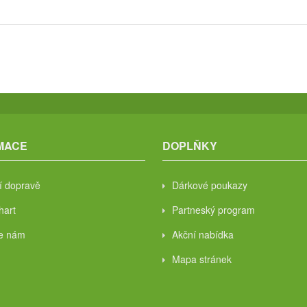
MACE
DOPLŇKY
í dopravě
Dárkové poukazy
hart
Partneský program
te nám
Akční nabídka
Mapa stránek