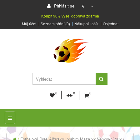
Přihlásit se
€
Koupit 90 € výše, doprava zdarma
Můj účet
Seznam přání (0)
Nákupní košík
Objednat
0
0
0
Fotbalový Dres Alžírsko Ibrahim Maza 22 Venkovní 2026