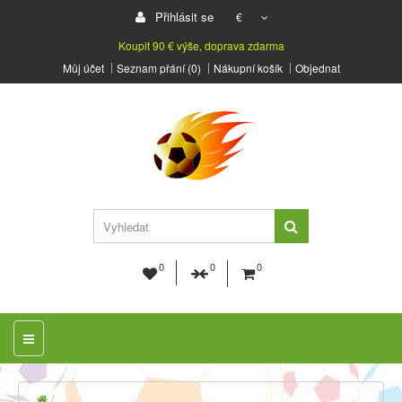
Přihlásit se
€
Koupit 90 € výše, doprava zdarma
Můj účet
Seznam přání (0)
Nákupní košík
Objednat
0
0
0