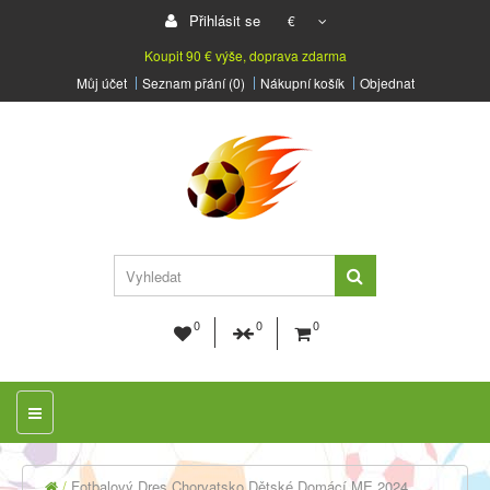
Přihlásit se
€
Koupit 90 € výše, doprava zdarma
Můj účet
Seznam přání (0)
Nákupní košík
Objednat
0
0
0
Fotbalový Dres Chorvatsko Dětské Domácí ME 2024