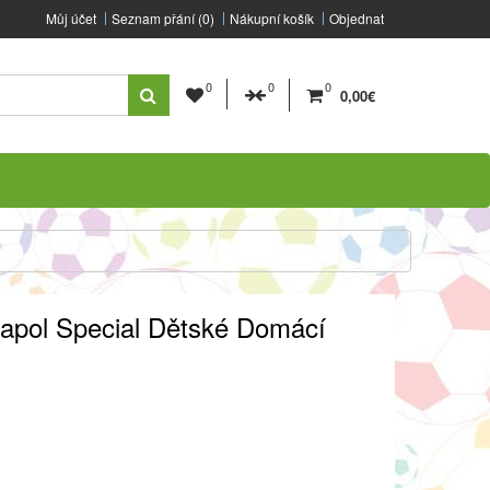
Můj účet
Seznam přání (0)
Nákupní košík
Objednat
0
0
0
0,00€
apol Special Dětské Domácí