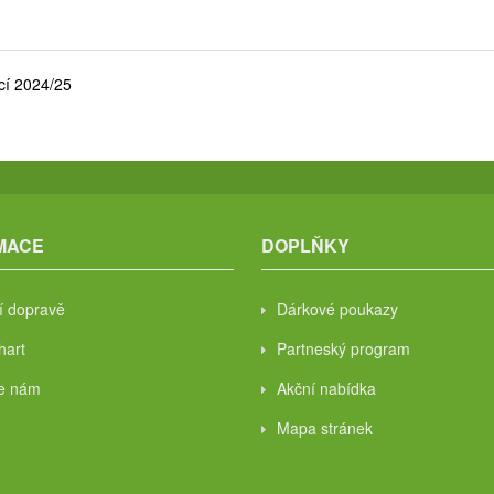
cí 2024/25
MACE
DOPLŇKY
í dopravě
Dárkové poukazy
hart
Partneský program
te nám
Akční nabídka
Mapa stránek