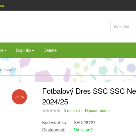
rma
ce
Doplňky
Dětské
í 2024/25
Fotbalový Dres SSC SSC Ne
-53%
2024/25
0 recenzí
Napsat recenzi
Kód výrobku:
SEDI28727
Dostupnost:
Na skladě