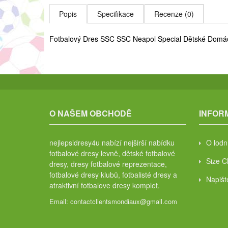
Popis
Specifikace
Recenze (0)
Fotbalový Dres SSC SSC Neapol Special Dětské Domá
O NAŠEM OBCHODĚ
INFOR
nejlepsidresy4u nabízí nejširší nabídku
O lodn
fotbalové dresy levně, dětské fotbalové
Size C
dresy, dresy fotbalové reprezentace,
fotbalové dresy klubů, fotbalisté dresy a
Napiš
atraktivní fotbalove dresy komplet.
Email:
contactclientsmondiaux@gmail.com