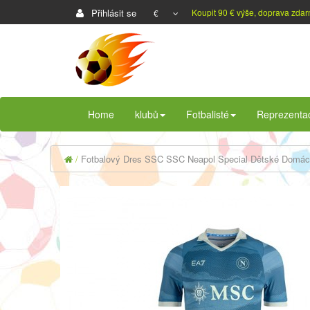
Přihlásit se
Koupit 90 € výše, doprava zda
€
Home
klubů
Fotbalisté
Reprezenta
Fotbalový Dres SSC SSC Neapol Special Dětské Domác