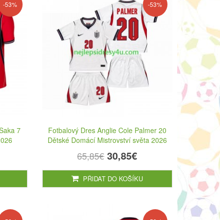
-53%
-53%
 Saka 7
Fotbalový Dres Anglie Cole Palmer 20
2026
Dětské Domácí Mistrovství světa 2026
30,85€
65,85€
PŘIDAT DO KOŠÍKU