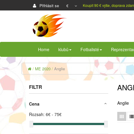
Přihlásit se
Koupit 90 € výše, doprava zda
€
Home
klubů
Fotbalisté
Reprezenta
ME 2020
Anglie
ANG
FILTR
Anglie
Cena
Rozsah:
6
€ -
75
€