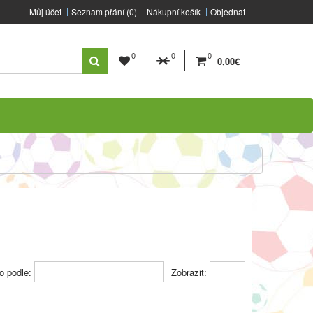
Můj účet
Seznam přání (0)
Nákupní košík
Objednat
0
0
0
0,00€
o podle:
Zobrazit: