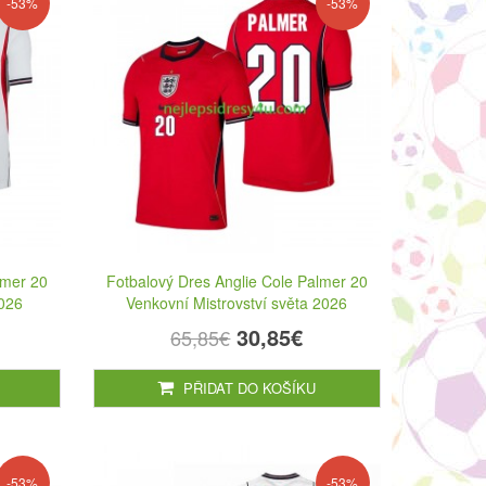
-53%
-53%
lmer 20
Fotbalový Dres Anglie Cole Palmer 20
2026
Venkovní Mistrovství světa 2026
30,85€
65,85€
PŘIDAT DO KOŠÍKU
-53%
-53%