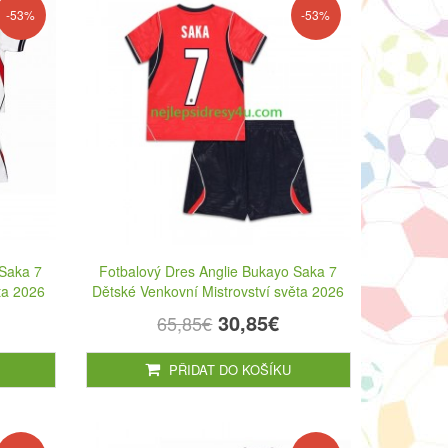
-53%
-53%
 Saka 7
Fotbalový Dres Anglie Bukayo Saka 7
ta 2026
Dětské Venkovní Mistrovství světa 2026
30,85€
65,85€
PŘIDAT DO KOŠÍKU