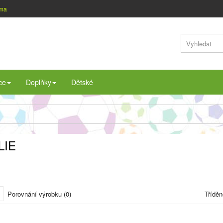
rma
ce
Doplňky
Dětské
LIE
Porovnání výrobku (0)
Tříděn