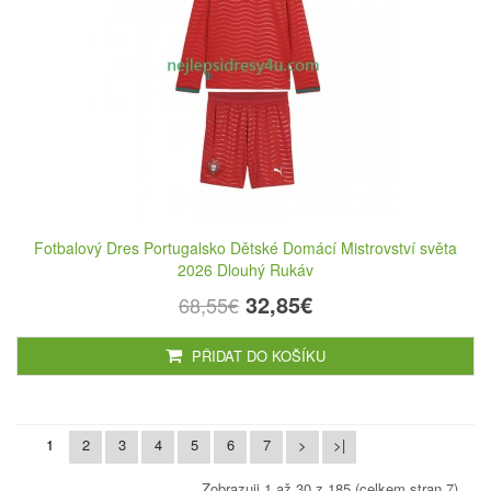
Fotbalový Dres Portugalsko Dětské Domácí Mistrovství světa
2026 Dlouhý Rukáv
32,85€
68,55€
PŘIDAT DO KOŠÍKU
1
2
3
4
5
6
7
>
>|
Zobrazuji 1 až 30 z 185 (celkem stran 7)