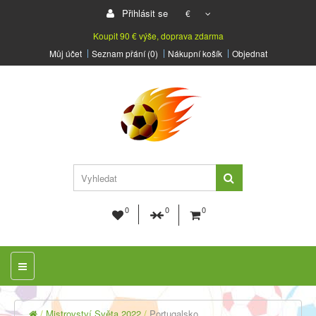
Přihlásit se
€
Koupit 90 € výše, doprava zdarma
Můj účet
Seznam přání (0)
Nákupní košík
Objednat
0
0
0
Mistrovství Světa 2022
Portugalsko